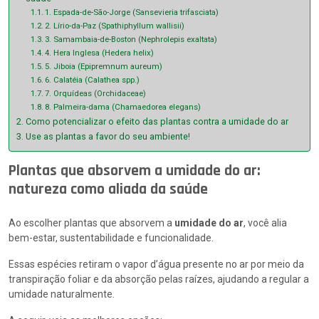
1. Espada-de-São-Jorge (Sansevieria trifasciata)
2. Lírio-da-Paz (Spathiphyllum wallisii)
3. Samambaia-de-Boston (Nephrolepis exaltata)
4. Hera Inglesa (Hedera helix)
5. Jiboia (Epipremnum aureum)
6. Calatéia (Calathea spp.)
7. Orquídeas (Orchidaceae)
8. Palmeira-dama (Chamaedorea elegans)
Como potencializar o efeito das plantas contra a umidade do ar
Use as plantas a favor do seu ambiente!
Plantas que absorvem a umidade do ar:
natureza como aliada da saúde
Ao escolher plantas que absorvem a
umidade do ar
, você alia
bem-estar, sustentabilidade e funcionalidade.
Essas espécies retiram o vapor d’água presente no ar por meio da
transpiração foliar e da absorção pelas raízes, ajudando a regular a
umidade naturalmente.