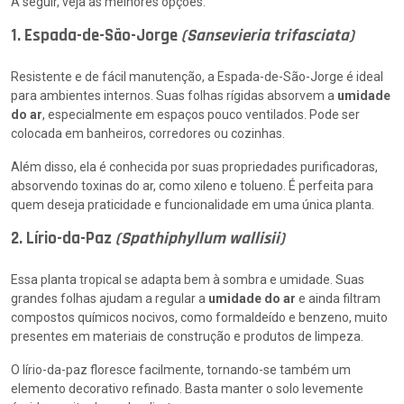
A seguir, veja as melhores opções:
1. Espada-de-São-Jorge
(Sansevieria trifasciata)
Resistente e de fácil manutenção, a Espada-de-São-Jorge é ideal
para ambientes internos. Suas folhas rígidas absorvem a
umidade
do ar
, especialmente em espaços pouco ventilados. Pode ser
colocada em banheiros, corredores ou cozinhas.
Além disso, ela é conhecida por suas propriedades purificadoras,
absorvendo toxinas do ar, como xileno e tolueno. É perfeita para
quem deseja praticidade e funcionalidade em uma única planta.
2. Lírio-da-Paz
(Spathiphyllum wallisii)
Essa planta tropical se adapta bem à sombra e umidade. Suas
grandes folhas ajudam a regular a
umidade do ar
e ainda filtram
compostos químicos nocivos, como formaldeído e benzeno, muito
presentes em materiais de construção e produtos de limpeza.
O lírio-da-paz floresce facilmente, tornando-se também um
elemento decorativo refinado. Basta manter o solo levemente