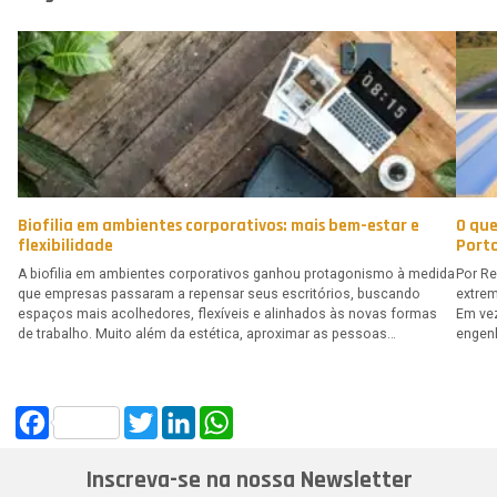
Biofilia em ambientes corporativos: mais bem-estar e
O que
flexibilidade
Porto
A biofilia em ambientes corporativos ganhou protagonismo à medida
Por Re
que empresas passaram a repensar seus escritórios, buscando
extrem
espaços mais acolhedores, flexíveis e alinhados às novas formas
Em vez
de trabalho. Muito além da estética, aproximar as pessoas…
engen
Facebook
Twitter
LinkedIn
WhatsApp
Inscreva-se na nossa Newsletter