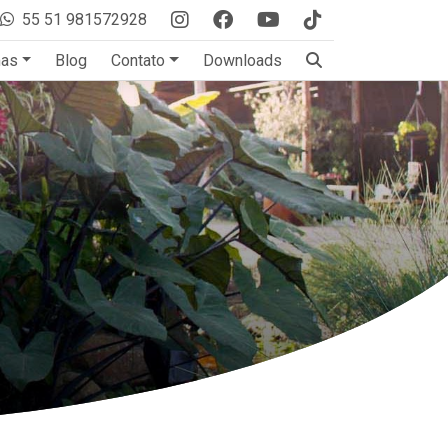
55 51 981572928
mas
Blog
Contato
Downloads