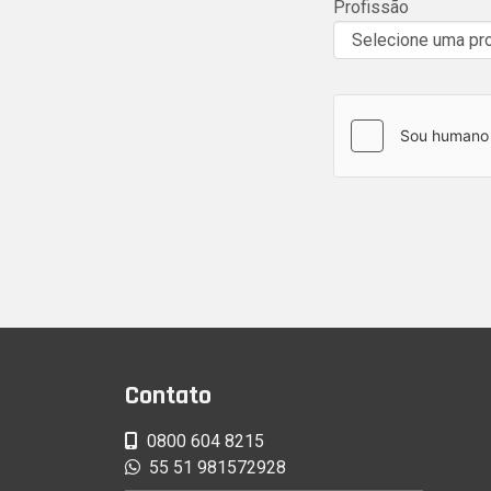
Profissão
Contato
0800 604 8215
55 51 981572928