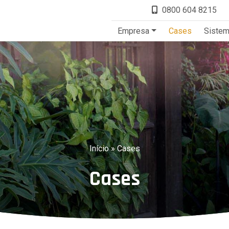
0800 604 8215
Empresa
Cases
Siste
Início
»
Cases
Cases