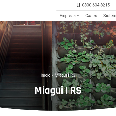
0800 604 8215
Empresa
Cases
Siste
Início
»
Miagui | RS
Miagui | RS