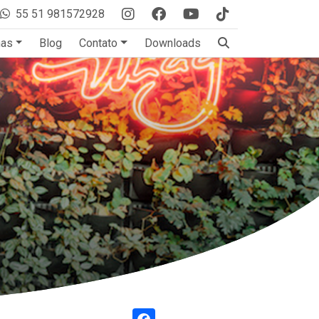
55 51 981572928
mas
Blog
Contato
Downloads
Facebook