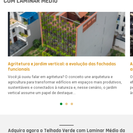
COM LAMINAR MÉDIO
Agritetura e jardim vertical: a evolução das fachadas
A
funcionais
a
Você já ouviu falar em agritetura? O conceito une arquitetura e
O
agricultura para transformar edifícios em espaços mais produtivos,
e
sustentáveis e conectados à natureza e, nesse cenário, o jardim
p
vertical assume um papel de destaque….
à
Adquira agora o Telhado Verde com Laminar Médio da