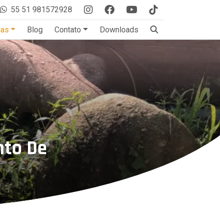
55 51 981572928
mas
Blog
Contato
Downloads
nto De