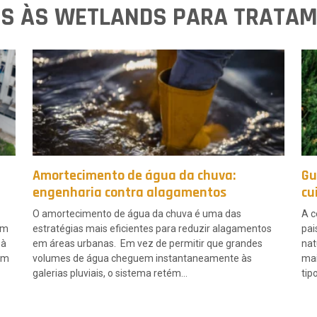
S ÀS WETLANDS PARA TRATAM
Amortecimento de água da chuva:
Gu
engenharia contra alagamentos
cu
O amortecimento de água da chuva é uma das
A c
em
estratégias mais eficientes para reduzir alagamentos
pai
 à
em áreas urbanas. Em vez de permitir que grandes
nat
 um
volumes de água cheguem instantaneamente às
mai
galerias pluviais, o sistema retém…
tip