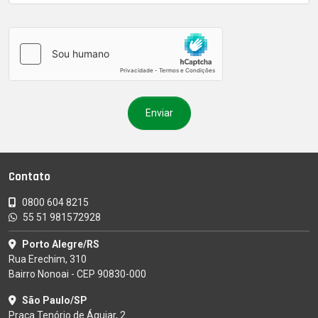
Contato
0800 604 8215
55 51 981572928
Porto Alegre/RS
Rua Erechim, 310
Bairro Nonoai - CEP 90830-000
São Paulo/SP
Praça Tenório de Águiar, 2