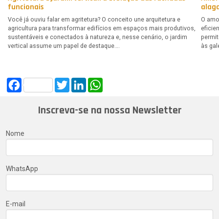
funcionais
alag
Você já ouviu falar em agritetura? O conceito une arquitetura e
O amor
agricultura para transformar edifícios em espaços mais produtivos,
eficie
sustentáveis e conectados à natureza e, nesse cenário, o jardim
permi
vertical assume um papel de destaque….
às gal
Facebook
Twitter
LinkedIn
WhatsApp
Inscreva-se na nossa Newsletter
Nome
WhatsApp
E-mail