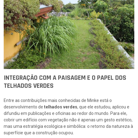
INTEGRAÇÃO COM A PAISAGEM E O PAPEL DOS
TELHADOS VERDES
Entre as contribuições mais conhecidas de Minke está o
desenvolvimento de
telhados verdes
, que ele estudou, aplicou e
difundiu em publicações e oficinas ao redor do mundo. Para ele,
cobrir um edifício com vegetação não é apenas um gesto estético,
mas uma estratégia ecológica e simbólica: o retorno da natureza à
superfície que a construção ocupou.