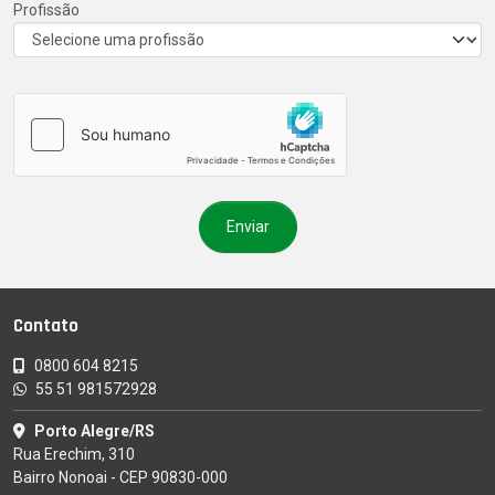
Profissão
Contato
0800 604 8215
55 51 981572928
Porto Alegre/RS
Rua Erechim, 310
Bairro Nonoai - CEP 90830-000