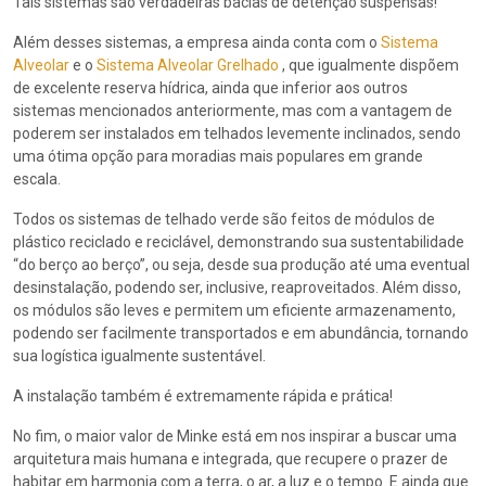
Tais sistemas são verdadeiras bacias de detenção suspensas!
Além desses sistemas, a empresa ainda conta com o
Sistema
Alveolar
e o
Sistema Alveolar Grelhado
, que igualmente dispõem
de excelente reserva hídrica, ainda que inferior aos outros
sistemas mencionados anteriormente, mas com a vantagem de
poderem ser instalados em telhados levemente inclinados, sendo
uma ótima opção para moradias mais populares em grande
escala.
Todos os sistemas de telhado verde são feitos de módulos de
plástico reciclado e reciclável, demonstrando sua sustentabilidade
“do berço ao berço”, ou seja, desde sua produção até uma eventual
desinstalação, podendo ser, inclusive, reaproveitados. Além disso,
os módulos são leves e permitem um eficiente armazenamento,
podendo ser facilmente transportados e em abundância, tornando
sua logística igualmente sustentável.
A instalação também é extremamente rápida e prática!
No fim, o maior valor de Minke está em nos inspirar a buscar uma
arquitetura mais humana e integrada, que recupere o prazer de
habitar em harmonia com a terra, o ar, a luz e o tempo. E ainda que