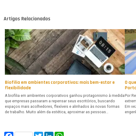
Artigos Relacionados
Biofilia em ambientes corporativos: mais bem-estar e
O que
flexibilidade
Porto
A biofilia em ambientes corporativos ganhou protagonismo à medida
Por Re
que empresas passaram a repensar seus escritórios, buscando
extrem
espaços mais acolhedores, flexíveis e alinhados às novas formas
Em vez
de trabalho. Muito além da estética, aproximar as pessoas…
engen
Facebook
Twitter
LinkedIn
WhatsApp