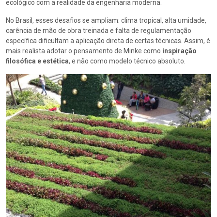
ecológico com a realidade da engenharia moderna.
No Brasil, esses desafios se ampliam: clima tropical, alta umidade,
carência de mão de obra treinada e falta de regulamentação
específica dificultam a aplicação direta de certas técnicas. Assim, é
mais realista adotar o pensamento de Minke como
inspiração
filosófica e estética
, e não como modelo técnico absoluto.