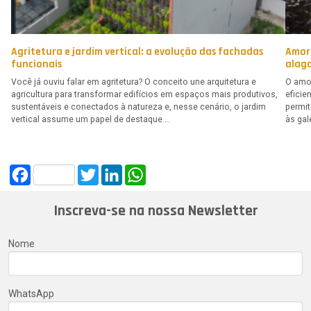
Agritetura e jardim vertical: a evolução das fachadas
Amor
funcionais
alag
Você já ouviu falar em agritetura? O conceito une arquitetura e
O amor
agricultura para transformar edifícios em espaços mais produtivos,
eficie
sustentáveis e conectados à natureza e, nesse cenário, o jardim
permi
vertical assume um papel de destaque….
às gal
Facebook
Twitter
LinkedIn
WhatsApp
Inscreva-se na nossa Newsletter
Nome
WhatsApp