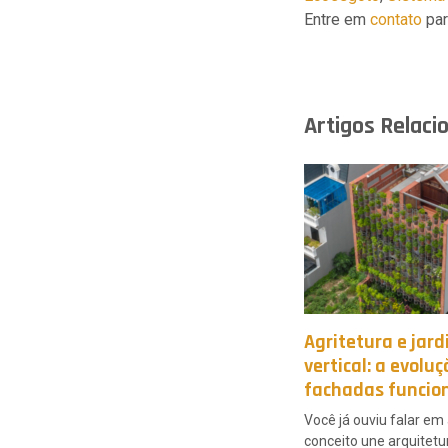
Entre em
contato
par
Artigos Relaci
Agritetura e jar
vertical: a evolu
fachadas funcio
Você já ouviu falar em
conceito une arquitetu