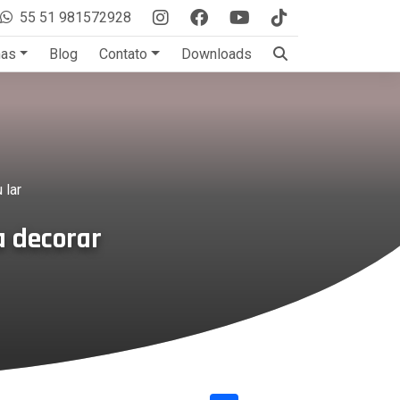
55 51 981572928
mas
Blog
Contato
Downloads
 lar
a decorar