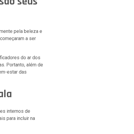
 são seus
lmente pela beleza e
s começaram a ser
ficadores do ar dos
as. Portanto, além de
bem-estar das
ala
es internos de
is para incluir na