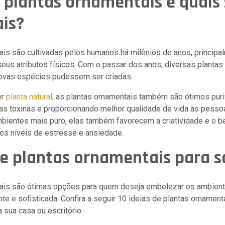
 plantas ornamentais e quais
ais?
ais são cultivadas pelos humanos há milênios de anos, principa
seus atributos físicos. Com o passar dos anos, diversas planta
ovas espécies pudessem ser criadas.
er
planta natural
, as plantas ornamentais também são ótimos puri
 as toxinas e proporcionando melhor qualidade de vida às pesso
mbientes mais puro, elas também favorecem a criatividade e o 
os níveis de estresse e ansiedade.
de plantas ornamentais para s
ais são ótimas opções para quem deseja embelezar os ambient
nte e sofisticada. Confira a seguir 10 ideias de plantas ornamenta
 sua casa ou escritório.