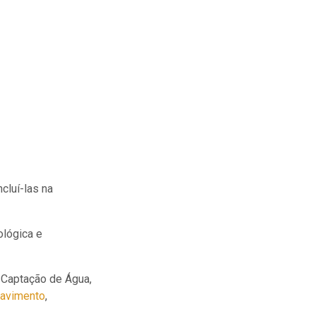
cluí-las na
ológica e
 Captação de Água,
avimento
,