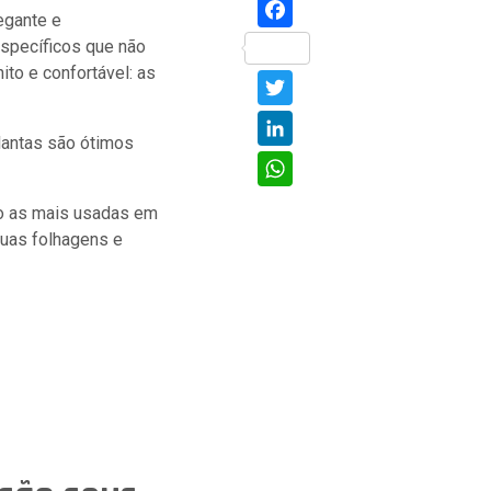
Facebook
egante e
specíficos que não
ito e confortável:
as
Twitter
LinkedIn
plantas são ótimos
WhatsApp
ão as mais usadas em
suas folhagens e