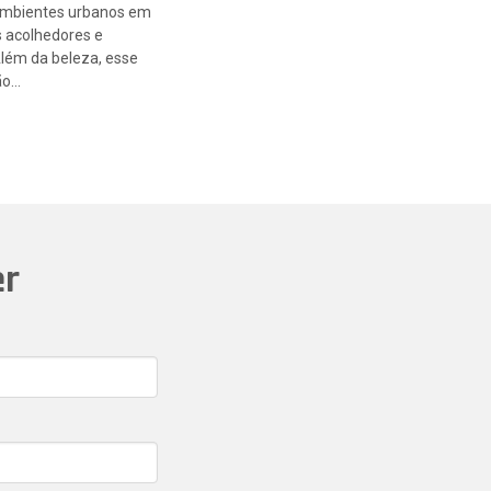
ambientes urbanos em
 acolhedores e
Além da beleza, esse
ão…
er