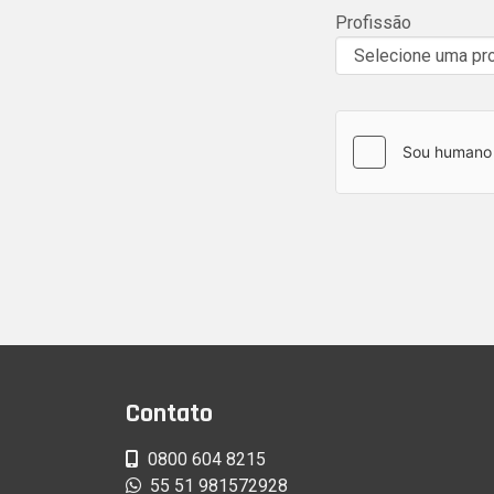
Profissão
Contato
0800 604 8215
55 51 981572928