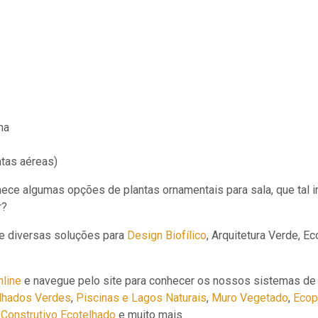
ma
ntas aéreas)
ce algumas opções de plantas ornamentais para sala, que tal in
r?
e diversas soluções para
Design Biofílico
, Arquitetura Verde, Ec
nline
e navegue pelo site para conhecer os nossos sistemas de
lhados Verdes
,
Piscinas e Lagos Naturais
,
Muro Vegetado
,
Ecop
Construtivo Ecotelhado
e muito mais.