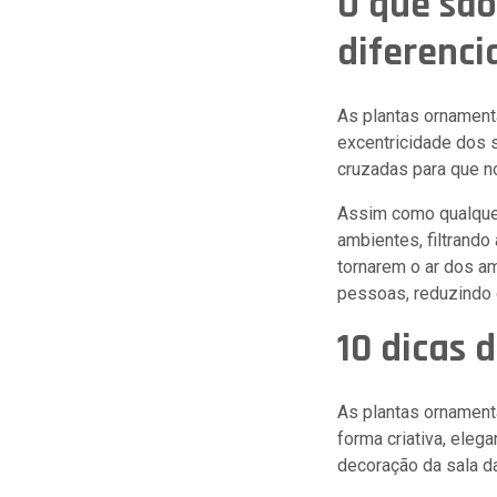
O que são
diferenci
As plantas ornament
excentricidade dos 
cruzadas para que n
Assim como qualqu
ambientes, filtrando
tornarem o ar dos a
pessoas, reduzindo 
10 dicas 
As plantas ornament
forma criativa, elega
decoração da sala da