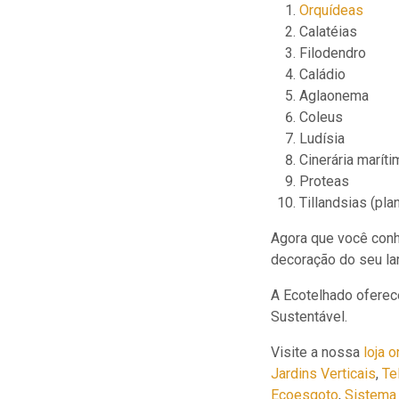
Orquídeas
Calatéias
Filodendro
Caládio
Aglaonema
Coleus
Ludísia
Cinerária maríti
Proteas
Tillandsias (pla
Agora que você conhe
decoração do seu la
A Ecotelhado oferec
Sustentável.
Visite a nossa
loja o
Jardins Verticais
,
Te
Ecoesgoto
,
Sistema 