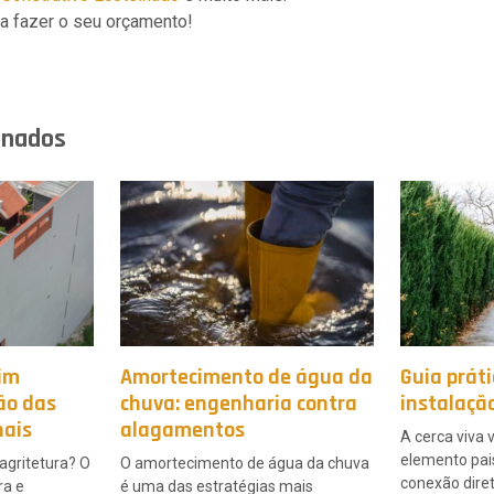
a fazer o seu orçamento!
onados
dim
Amortecimento de água da
Guia práti
ção das
chuva: engenharia contra
instalaçã
nais
alagamentos
A cerca viva 
elemento pais
 agritetura? O
O amortecimento de água da chuva
conexão dire
ra e
é uma das estratégias mais