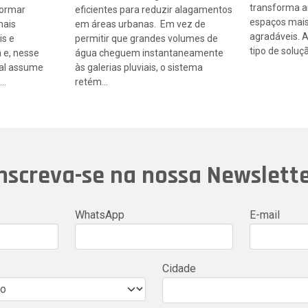
transforma 
formar
eficientes para reduzir alagamentos
espaços mais
mais
em áreas urbanas. Em vez de
agradáveis. 
is e
permitir que grandes volumes de
tipo de soluç
 e, nesse
água cheguem instantaneamente
ical assume
às galerias pluviais, o sistema
….
retém…
nscreva-se na nossa Newslett
WhatsApp
E-mail
Cidade