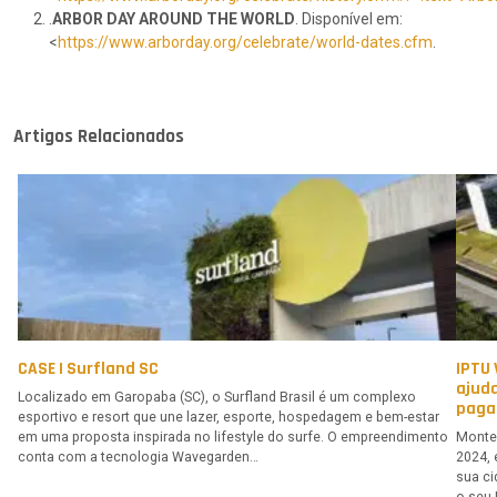
.
ARBOR DAY AROUND THE WORLD
. Disponível em:
<
https://www.arborday.org/celebrate/world-dates.cfm
.
Artigos Relacionados
CASE | Surfland SC
IPTU
ajuda
Localizado em Garopaba (SC), o Surfland Brasil é um complexo
paga
esportivo e resort que une lazer, esporte, hospedagem e bem-estar
em uma proposta inspirada no lifestyle do surfe. O empreendimento
Monte
conta com a tecnologia Wavegarden…
2024, 
sua ci