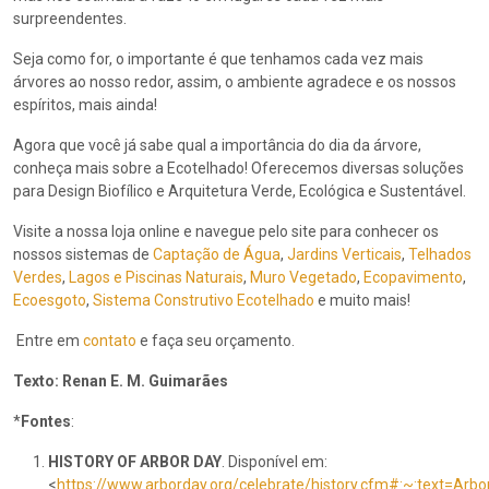
surpreendentes.
Seja como for, o importante é que tenhamos cada vez mais
árvores ao nosso redor, assim, o ambiente agradece e os nossos
espíritos, mais ainda!
Agora que você já sabe qual a importância do dia da árvore,
conheça mais sobre a Ecotelhado! Oferecemos diversas soluções
para Design Biofílico e Arquitetura Verde, Ecológica e Sustentável.
Visite a nossa loja online e navegue pelo site para conhecer os
nossos sistemas de
Captação de Água
,
Jardins Verticais
,
Telhados
Verdes
,
Lagos e Piscinas Naturais
,
Muro Vegetado
,
Ecopavimento
,
Ecoesgoto
,
Sistema Construtivo Ecotelhado
e muito mais!
Entre em
contato
e faça seu orçamento.
Texto: Renan E. M. Guimarães
*
Fontes
:
HISTORY OF ARBOR DAY
. Disponível em:
<
https://www.arborday.org/celebrate/history.cfm#:~:text=