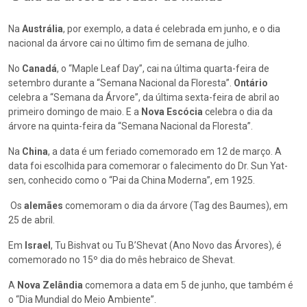
Na
Austrália
, por exemplo, a data é celebrada em junho, e o dia
nacional da árvore cai no último fim de semana de julho.
No
Canadá
, o “Maple Leaf Day”, cai na última quarta-feira de
setembro durante a “Semana Nacional da Floresta”.
Ontário
celebra a “Semana da Árvore”, da última sexta-feira de abril ao
primeiro domingo de maio. E a
Nova Escócia
celebra o dia da
árvore na quinta-feira da “Semana Nacional da Floresta”.
Na
China
, a data é um feriado comemorado em 12 de março. A
data foi escolhida para comemorar o falecimento do Dr. Sun Yat-
sen, conhecido como o “Pai da China Moderna”, em 1925.
Os
alemães
comemoram o dia da árvore (Tag des Baumes), em
25 de abril.
Em
Israel
, Tu Bishvat ou Tu B’Shevat (Ano Novo das Árvores), é
comemorado no 15º dia do mês hebraico de Shevat.
A
Nova Zelândia
comemora a data em 5 de junho, que também é
o “Dia Mundial do Meio Ambiente”.