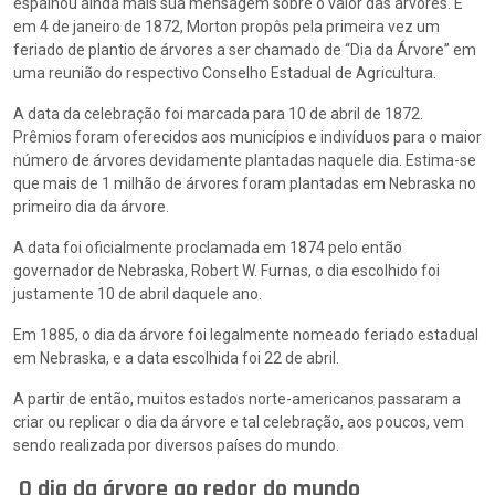
espalhou ainda mais sua mensagem sobre o valor das árvores. E
em 4 de janeiro de 1872, Morton propôs pela primeira vez um
feriado de plantio de árvores a ser chamado de “Dia da Árvore” em
uma reunião do respectivo Conselho Estadual de Agricultura.
A data da celebração foi marcada para 10 de abril de 1872.
Prêmios foram oferecidos aos municípios e indivíduos para o maior
número de árvores devidamente plantadas naquele dia. Estima-se
que mais de 1 milhão de árvores foram plantadas em Nebraska no
primeiro dia da árvore.
A data foi oficialmente proclamada em 1874 pelo então
governador de Nebraska, Robert W. Furnas, o dia escolhido foi
justamente 10 de abril daquele ano.
Em 1885, o dia da árvore foi legalmente nomeado feriado estadual
em Nebraska, e a data escolhida foi 22 de abril.
A partir de então, muitos estados norte-americanos passaram a
criar ou replicar o dia da árvore e tal celebração, aos poucos, vem
sendo realizada por diversos países do mundo.
O dia da árvore ao redor do mundo