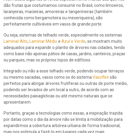
dão frutas que costumamos consumir no Brasil, como limoeiros,
laranjeiras, macieiras, amoreiras e tangerineiras (também
conhecida como bergamoteira ou mexeriqueira), são
perfeitamente cultiváveis em vasos de grande porte.
Ou seja, sistemas de telhado verde, especialmente os sistemas
Laminar Alto
,
Laminar Médio
e
Azul e Verde
, se mostram muito
adequados para expandir o plantio de árvores nas cidades, tendo
como base não apenas pátios de casas, jardins, canteiros, praças
ou parques, mas os próprios topos de edifícios.
Integrado ou não a esse telhado verde, podendo ocupar terraços
ou mesmo sacadas, vasos como os do sistema
Vasoflex
são
perfeitos para abrigar árvores frutíferas ou outras de porte médio,
podendo ser levados de um local a outro, de acordo com as
necessidades paisagísticas ou até mesmo naturais que se
apresentarem.
Portanto, graças a tecnologias como essas, a inspiração trazida
por datas como o dia da árvore não se limita à mobilização para
expandirmos a cobertura arbórea urbana de forma tradicional,
mas nos estimula a fazê-lo em lugares cada vez mais