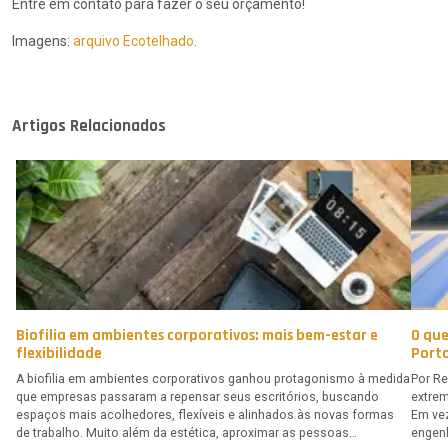
Entre em contato para fazer o seu orçamento!
Imagens:
arquivo Ecotelhado
.
Artigos Relacionados
Biofilia em ambientes corporativos: mais bem-estar e
O que
flexibilidade
Porto
A biofilia em ambientes corporativos ganhou protagonismo à medida
Por Re
que empresas passaram a repensar seus escritórios, buscando
extrem
espaços mais acolhedores, flexíveis e alinhados às novas formas
Em vez
de trabalho. Muito além da estética, aproximar as pessoas…
engen