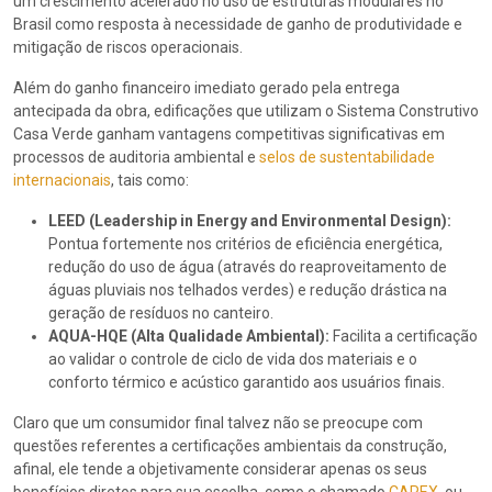
um crescimento acelerado no uso de estruturas modulares no
Brasil como resposta à necessidade de ganho de produtividade e
mitigação de riscos operacionais.
Além do ganho financeiro imediato gerado pela entrega
antecipada da obra, edificações que utilizam o Sistema Construtivo
Casa Verde ganham vantagens competitivas significativas em
processos de auditoria ambiental e
selos de sustentabilidade
internacionais
, tais como:
LEED (Leadership in Energy and Environmental Design):
Pontua fortemente nos critérios de eficiência energética,
redução do uso de água (através do reaproveitamento de
águas pluviais nos telhados verdes) e redução drástica na
geração de resíduos no canteiro.
AQUA-HQE (Alta Qualidade Ambiental):
Facilita a certificação
ao validar o controle de ciclo de vida dos materiais e o
conforto térmico e acústico garantido aos usuários finais.
Claro que um consumidor final talvez não se preocupe com
questões referentes a certificações ambientais da construção,
afinal, ele tende a objetivamente considerar apenas os seus
benefícios diretos para sua escolha, como o chamado
CAPEX
, ou