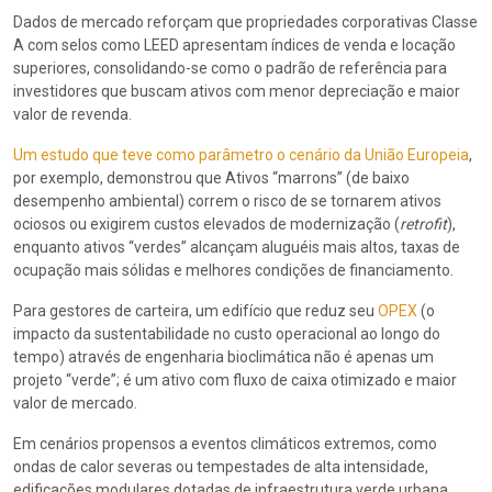
Dados de mercado reforçam que propriedades corporativas Classe
A com selos como LEED apresentam índices de venda e locação
superiores, consolidando-se como o padrão de referência para
investidores que buscam ativos com menor depreciação e maior
valor de revenda.
Um estudo que teve como parâmetro o cenário da União Europeia
,
por exemplo, demonstrou que Ativos “marrons” (de baixo
desempenho ambiental) correm o risco de se tornarem ativos
ociosos ou exigirem custos elevados de modernização (
retrofit
),
enquanto ativos “verdes” alcançam aluguéis mais altos, taxas de
ocupação mais sólidas e melhores condições de financiamento.
Para gestores de carteira, um edifício que reduz seu
OPEX
(o
impacto da sustentabilidade no custo operacional ao longo do
tempo) através de engenharia bioclimática não é apenas um
projeto “verde”; é um ativo com fluxo de caixa otimizado e maior
valor de mercado.
Em cenários propensos a eventos climáticos extremos, como
ondas de calor severas ou tempestades de alta intensidade,
edificações modulares dotadas de infraestrutura verde urbana