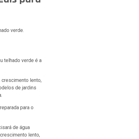
hado verde.
u telhado verde é a
 crescimento lento,
odelos de jardins
a.
preparada para o
isará de água
crescimento lento,