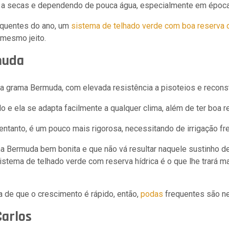
 a secas e dependendo de pouca água, especialmente em época
uentes do ano, um
sistema de telhado verde com boa reserva 
 mesmo jeito.
muda
a grama Bermuda, com elevada resistência a pisoteios e reconst
ilo e ela se adapta facilmente a qualquer clima, além de ter boa r
entanto, é um pouco mais rigorosa, necessitando de irrigação fr
a Bermuda bem bonita e que não vá resultar naquele sustinho d
stema de telhado verde com reserva hídrica é o que lhe trará ma
a de que o crescimento é rápido, então,
podas
frequentes são ne
arlos