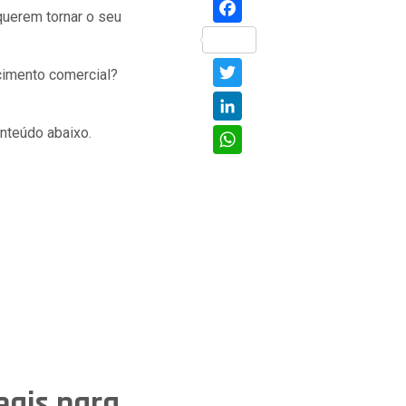
Facebook
querem tornar o seu
Twitter
ecimento comercial?
LinkedIn
WhatsApp
conteúdo abaixo.
eais para