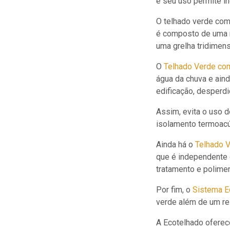
e seu uso permite in
O telhado verde co
é composto de uma m
uma grelha tridimens
O
Telhado Verde co
água da chuva e aind
edificação, desperdi
Assim, evita o uso 
isolamento termoacú
Ainda há o
Telhado V
que é independente 
tratamento e polimen
Por fim, o
Sistema Ec
verde além de um re
A Ecotelhado oferece