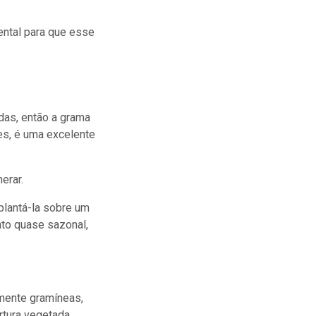
ntal para que esse
adas, então a grama
es, é uma excelente
nerar.
plantá-la sobre um
nto quase sazonal,
amente gramíneas,
rtura vegetada.