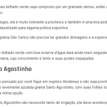
seu telhado verde seja composto por um gramado denso, então 
ão.
argas, ela é muito tolerante a pisoteios e também é uma boa pe
turalizado para alguma prática esportiva.
grama São Carlos não precisa ter grandes drenagens e a espéc
 telhado verde com boa reserva d’água dará ainda mais seguran
ama, cujo crescimento é lento e suas podas espaçadas.
o Agostinho
e pensado por você fique em regiões litorâneas e não seja pis
 e levemente azulada grama Santo Agostinho, com suas folhas li
 ótima opção.
o Agostinho não necessite tanto de irrigação, ela deve aconte