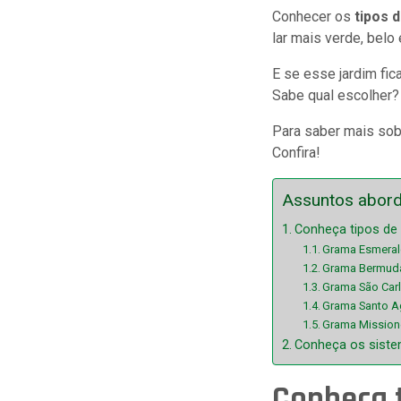
Conhecer os
tipos 
lar mais verde, belo e
E se esse jardim fic
Sabe qual escolher?
Para saber mais sob
Confira!
Assuntos abor
Conheça tipos de 
Grama Esmera
Grama Bermud
Grama São Car
Grama Santo A
Grama Mission
Conheça os siste
Conheça t