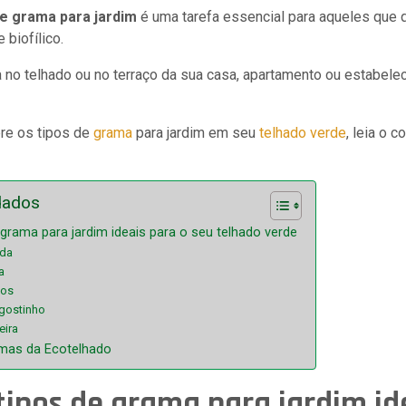
de grama para jardim
é uma tarefa essencial para aqueles que 
 biofílico.
a no telhado ou no terraço da sua casa, apartamento ou estabel
re os tipos de
grama
para jardim em seu
telhado verde
, leia o 
dados
grama para jardim ideais para o seu telhado verde
lda
a
los
gostinho
eira
mas da Ecotelhado
ipos de grama para jardim id