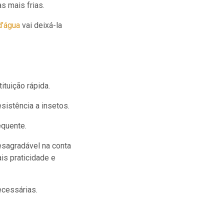
s mais frias.
d’água
vai deixá-la
ituição rápida.
esistência a insetos.
equente.
esagradável na conta
is praticidade e
cessárias.