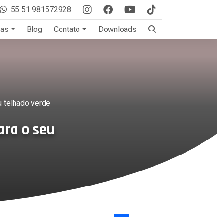
55 51 981572928
mas
Blog
Contato
Downloads
u telhado verde
ara o seu