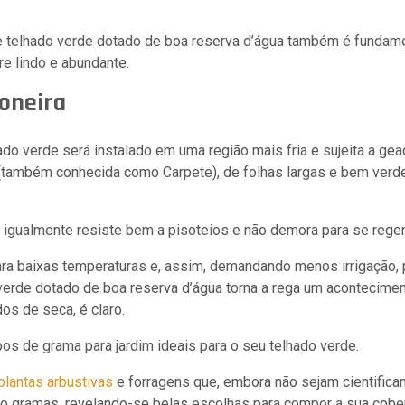
.
 telhado verde dotado de boa reserva d’água também é fundame
e lindo e abundante.
oneira
ado verde será instalado em uma região mais fria e sujeita a ge
 (também conhecida como Carpete), de folhas largas e bem verd
 igualmente resiste bem a pisoteios e não demora para se rege
a baixas temperaturas e, assim, demandando menos irrigação, 
verde dotado de boa reserva d’água torna a rega um acontecime
os de seca, é claro.
os de grama para jardim ideais para o seu telhado verde.
plantas arbustivas
e forragens que, embora não sejam cientific
 gramas, revelando-se belas escolhas para compor a sua cobe