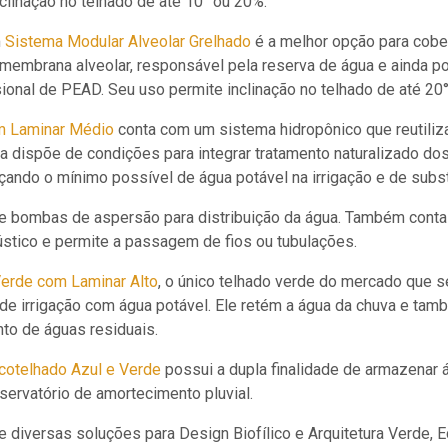
clinação no telhado de até 10° ou 20%.
m
Sistema Modular Alveolar Grelhado
é a melhor opção para cober
embrana alveolar, responsável pela reserva de água e ainda po
ional de PEAD. Seu uso permite inclinação no telhado de até 20
m Laminar Médio
conta com um sistema hidropônico que reutiliza
a dispõe de condições para integrar tratamento naturalizado do
çando o mínimo possível de água potável na irrigação e de subst
de bombas de aspersão para distribuição da água. Também cont
stico e permite a passagem de fios ou tubulações.
erde com Laminar Alto
, o único telhado verde do mercado que s
de irrigação com água potável. Ele retém a água da chuva e ta
to de águas residuais.
otelhado Azul e Verde
possui a dupla finalidade de armazenar 
servatório de amortecimento pluvial.
 diversas soluções para Design Biofílico e Arquitetura Verde, E