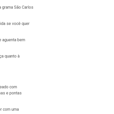
a grama São Carlos
dida se você quer
ie aguenta bem
ça quanto à
oteado com
sas e pontas
cer com uma