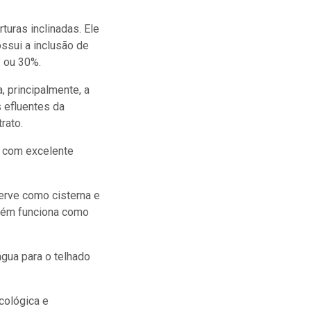
turas inclinadas. Ele
ssui a inclusão de
° ou 30%.
, principalmente, a
s efluentes da
rato.
a com excelente
erve como cisterna e
mbém funciona como
água para o telhado
cológica e