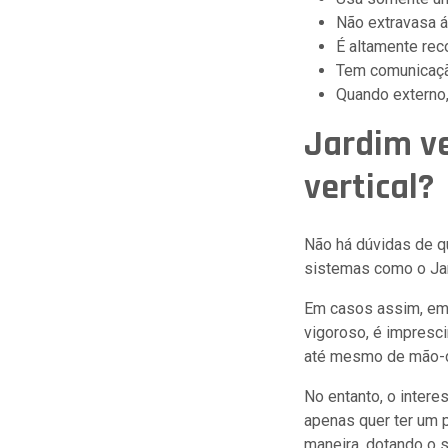
Não extravasa á
É altamente rec
Tem comunicação 
Quando externo, 
Jardim ve
vertical?
Não há dúvidas de q
sistemas como o Ja
Em casos assim, em 
vigoroso, é impresc
até mesmo de mão-d
No entanto, o interes
apenas quer ter um 
maneira, dotando o s