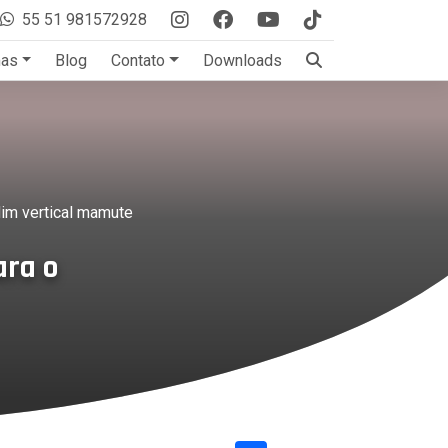
55 51 981572928
mas
Blog
Contato
Downloads
rdim vertical mamute
ara o