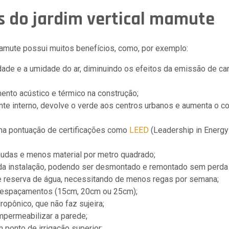
s do jardim vertical mamute
amute possui muitos benefícios, como, por exemplo:
dade e a umidade do ar, diminuindo os efeitos da emissão de ca
nto acústico e térmico na construção;
te interno, devolve o verde aos centros urbanos e aumenta o c
 na pontuação de certificações como
LEED
(Leadership in Energy
udas e menos material por metro quadrado;
ida instalação, podendo ser desmontado e remontado sem perda 
 reserva de água, necessitando de menos regas por semana;
 espaçamentos (15cm, 20cm ou 25cm);
ropônico, que não faz sujeira;
mpermeabilizar a parede;
ponto de irrigação superior;