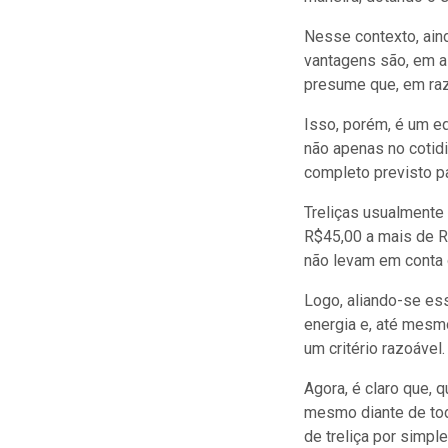
Nesse contexto, ain
vantagens são, em a
presume que, em raz
Isso, porém, é um e
não apenas no cotid
completo previsto pa
Treliças usualment
R$45,00 a mais de R
não levam em conta
Logo, aliando-se es
energia e, até mesmo
um critério razoável.
Agora, é claro que, 
mesmo diante de tod
de treliça por simpl