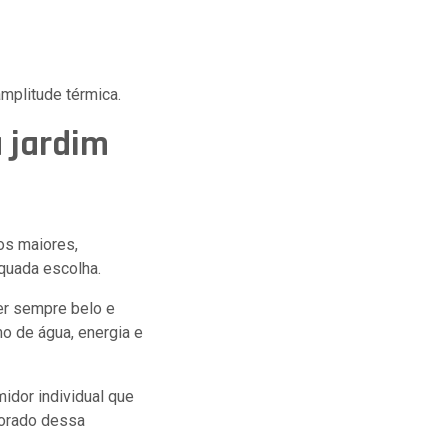
amplitude térmica.
 jardim
os maiores,
quada escolha.
er sempre belo e
o de água, energia e
midor individual que
corado dessa