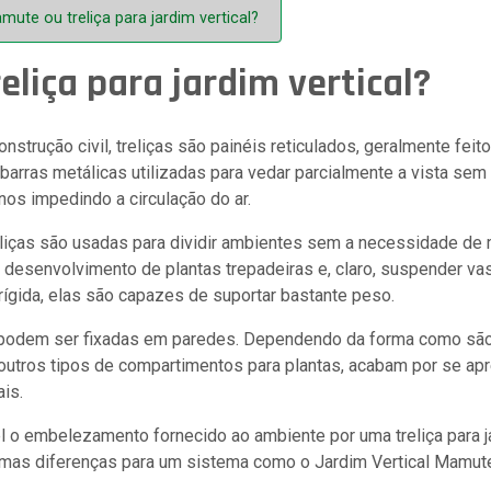
mute ou treliça para jardim vertical?
reliça para jardim vertical?
onstrução civil, treliças são painéis reticulados, geralmente feit
 barras metálicas utilizadas para vedar parcialmente a vista sem
nos impedindo a circulação do ar.
eliças são usadas para dividir ambientes sem a necessidade de 
 desenvolvimento de plantas trepadeiras e, claro, suspender 
rígida, elas são capazes de suportar bastante peso.
 podem ser fixadas em paredes. Dependendo da forma como sã
outros tipos de compartimentos para plantas, acabam por se ap
ais.
 o embelezamento fornecido ao ambiente por uma treliça para ja
umas diferenças para um sistema como o Jardim Vertical Mamute