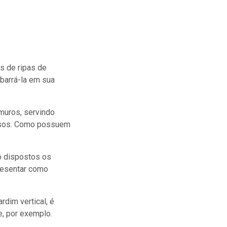
os de ripas de
 barrá-la em sua
muros, servindo
vasos. Como possuem
o dispostos os
resentar como
rdim vertical, é
, por exemplo.