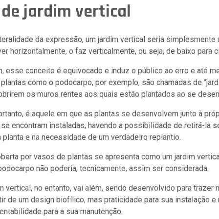
de jardim vertical
teralidade da expressão, um jardim vertical seria simplesmente
r horizontalmente, o faz verticalmente, ou seja, de baixo para c
, esse conceito é equivocado e induz o público ao erro e até m
, plantas como o podocarpo, por exemplo, são chamadas de “jardi
brirem os muros rentes aos quais estão plantados ao se dese
portanto, é aquele em que as plantas se desenvolvem junto à próp
l se encontram instaladas, havendo a possibilidade de retirá-la 
 planta e na necessidade de um verdadeiro replantio.
berta por vasos de plantas se apresenta como um jardim vertica
 podocarpo não poderia, tecnicamente, assim ser considerada.
 vertical, no entanto, vai além, sendo desenvolvido para trazer
tir de um design biofílico, mas praticidade para sua instalação e
entabilidade para a sua manutenção.