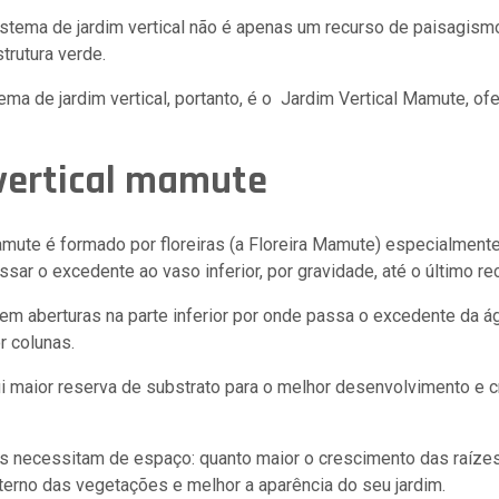
istema de jardim vertical não é apenas um recurso de paisagis
trutura verde.
a de jardim vertical, portanto, é o Jardim Vertical Mamute, of
vertical mamute
amute é formado por floreiras (a Floreira Mamute) especialmente
ssar o excedente ao vaso inferior, por gravidade, até o último rec
em aberturas na parte inferior por onde passa o excedente da ág
r colunas.
 maior reserva de substrato para o melhor desenvolvimento e 
as necessitam de espaço: quanto maior o crescimento das raízes
erno das vegetações e melhor a aparência do seu jardim.