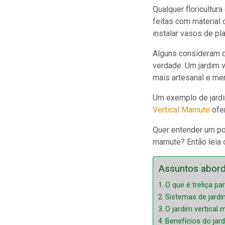
Qualquer floricultura
feitas com material o
instalar vasos de pl
Alguns consideram q
verdade. Um jardim v
mais artesanal e me
Um exemplo de jardim
Vertical Mamute
ofer
Quer entender um p
mamute? Então leia o
Assuntos abor
O que é treliça par
Sistemas de jardim
O jardim vertical
Benefícios do jar