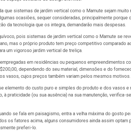
da que sistemas de jardim vertical como o Mamute sejam muito
lgumas ocasiões, sequer consideradas, principalmente porque 
ão da tecnologia que os integra, demandarão mais despesas.
quívoco, pois sistemas de jardim vertical como o Mamute se r
iano, mas o próprio produto tem preço competitivo comparado a
ra um vigoroso jardim vertical de treliça.
e empregadas em residências ou pequenos empreendimentos co
$200,00, dependendo do seu material, dimensões e do forneced
 os vasos, cujos preços também variam pelos mesmos motivos.
se elemento do custo puro e simples do produto e dos vasos e r
, à praticidade (ou sua ausência) na sua manutenção, verifica-se
quando se fala em paisagismo, entra a velha máxima do gosto pes
os os fatores acima, alguns consumidores ainda assim optam pe
esmente preferi-lo.