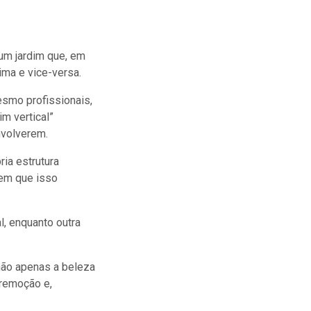
 um jardim que, em
ima e vice-versa.
esmo profissionais,
m vertical”
nvolverem.
ria estrutura
sem que isso
l, enquanto outra
 não apenas a beleza
 remoção e,