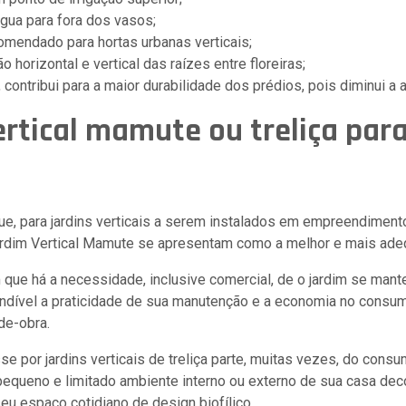
gua para fora dos vasos;
omendado para hortas urbanas verticais;
horizontal e vertical das raízes entre floreiras;
contribui para a maior durabilidade dos prédios, pois diminui a 
rtical mamute ou treliça para
ue, para jardins verticais a serem instalados em empreendiment
rdim Vertical Mamute se apresentam como a melhor e mais ade
que há a necessidade, inclusive comercial, de o jardim se mant
indível a praticidade de sua manutenção e a economia no consum
e-obra.
se por jardins verticais de treliça parte, muitas vezes, do consu
pequeno e limitado ambiente interno ou externo de sua casa de
eu espaço cotidiano de design biofílico.