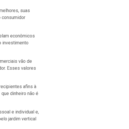
 melhores, suas
o consumidor
evelam econômicos
o investimento
merciais vão de
or. Esses valores
ecipientes afins à
 que dinheiro não é
soal e individual e,
lo jardim vertical