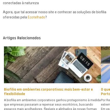
conectadas à natureza
Agora, que tal acessar nosso site e conhecer as soluções de biofilia
oferecidas pela
Ecotelhado
?
Artigos Relacionados
Biofilia em ambientes corporativos: mais bem-estar e
O que
flexibilidade
Porto
A biofilia em ambientes corporativos ganhou protagonismo à medida
Por Re
que empresas passaram a repensar seus escritórios, buscando
extrem
espaços mais acolhedores, flexíveis e alinhados às novas formas
Em vez