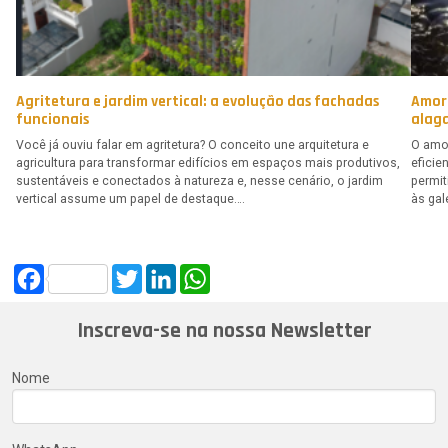
Agritetura e jardim vertical: a evolução das fachadas
Amor
funcionais
alag
Você já ouviu falar em agritetura? O conceito une arquitetura e
O amor
agricultura para transformar edifícios em espaços mais produtivos,
eficie
sustentáveis e conectados à natureza e, nesse cenário, o jardim
permi
vertical assume um papel de destaque….
às gal
Facebook
Twitter
LinkedIn
WhatsApp
Inscreva-se na nossa Newsletter
Nome