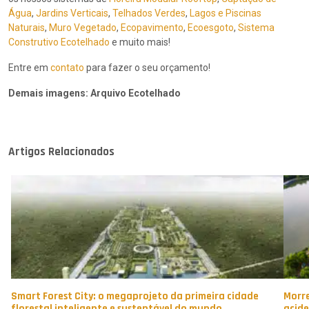
Água
,
Jardins Verticais
,
Telhados Verdes
,
Lagos e Piscinas
Naturais
,
Muro Vegetado
,
Ecopavimento
,
Ecoesgoto
,
Sistema
Construtivo Ecotelhado
e muito mais!
Entre em
contato
para fazer o seu orçamento!
Demais imagens: Arquivo Ecotelhado
Artigos Relacionados
Smart Forest City: o megaprojeto da primeira cidade
Morre
florestal inteligente e sustentável do mundo
acid