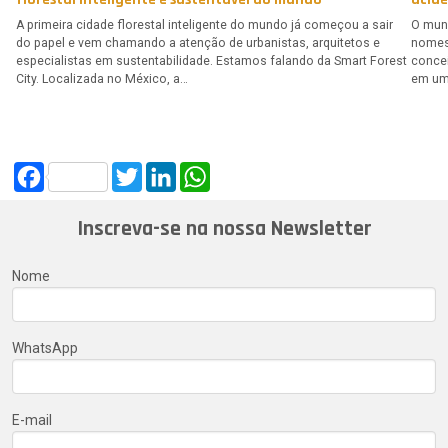
A primeira cidade florestal inteligente do mundo já começou a sair
O mund
do papel e vem chamando a atenção de urbanistas, arquitetos e
nomes.
especialistas em sustentabilidade. Estamos falando da Smart Forest
concei
City. Localizada no México, a…
em um
Facebook
Twitter
LinkedIn
WhatsApp
Inscreva-se na nossa Newsletter
Nome
WhatsApp
E-mail