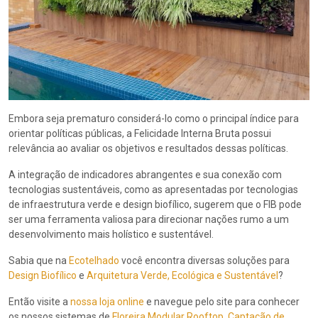
Embora seja prematuro considerá-lo como o principal índice para
orientar políticas públicas, a Felicidade Interna Bruta possui
relevância ao avaliar os objetivos e resultados dessas políticas.
A integração de indicadores abrangentes e sua conexão com
tecnologias sustentáveis, como as apresentadas por tecnologias
de infraestrutura verde e design biofílico, sugerem que o FIB pode
ser uma ferramenta valiosa para direcionar nações rumo a um
desenvolvimento mais holístico e sustentável.
Sabia que na
Ecotelhado
você encontra diversas soluções para
Design Biofílico
e
Arquitetura Verde, Ecológica e Sustentável
?
Então visite a
nossa loja online
e navegue pelo site para conhecer
os nossos sistemas de
Floreira Modular Rooftop
,
Captação de