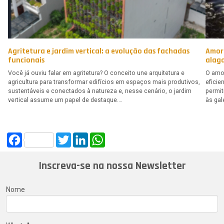
Agritetura e jardim vertical: a evolução das fachadas
Amor
funcionais
alag
Você já ouviu falar em agritetura? O conceito une arquitetura e
O amor
agricultura para transformar edifícios em espaços mais produtivos,
eficie
sustentáveis e conectados à natureza e, nesse cenário, o jardim
permi
vertical assume um papel de destaque….
às gal
Facebook
Twitter
LinkedIn
WhatsApp
Inscreva-se na nossa Newsletter
Nome