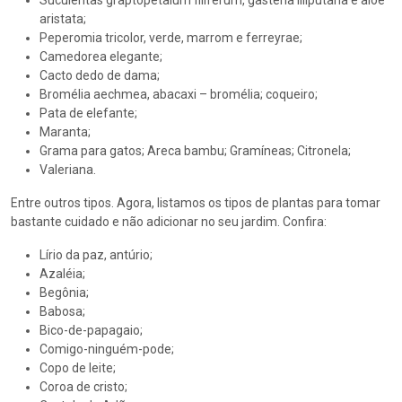
Suculentas graptopetalum filiferum, gasteria liliputana e aloe
aristata;
Peperomia tricolor, verde, marrom e ferreyrae;
Camedorea elegante;
Cacto dedo de dama;
Bromélia aechmea, abacaxi – bromélia; coqueiro;
Pata de elefante;
Maranta;
Grama para gatos; Areca bambu; Gramíneas; Citronela;
Valeriana.
Entre outros tipos. Agora, listamos os tipos de plantas para tomar
bastante cuidado e não adicionar no seu jardim. Confira:
Lírio da paz, antúrio;
Azaléia;
Begônia;
Babosa;
Bico-de-papagaio;
Comigo-ninguém-pode;
Copo de leite;
Coroa de cristo;