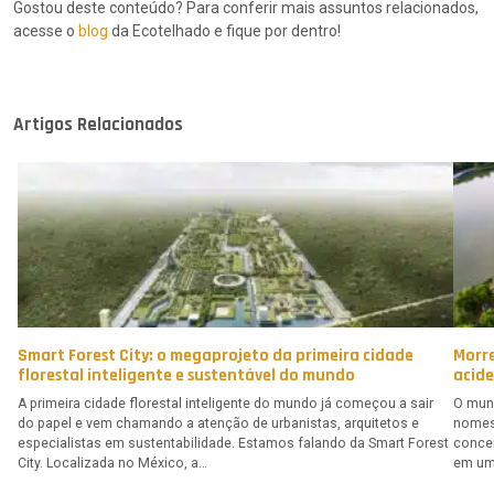
Gostou deste conteúdo? Para conferir mais assuntos relacionados,
acesse o
blog
da Ecotelhado e fique por dentro!
Artigos Relacionados
Smart Forest City: o megaprojeto da primeira cidade
Morre
florestal inteligente e sustentável do mundo
acid
A primeira cidade florestal inteligente do mundo já começou a sair
O mund
do papel e vem chamando a atenção de urbanistas, arquitetos e
nomes.
especialistas em sustentabilidade. Estamos falando da Smart Forest
concei
City. Localizada no México, a…
em um