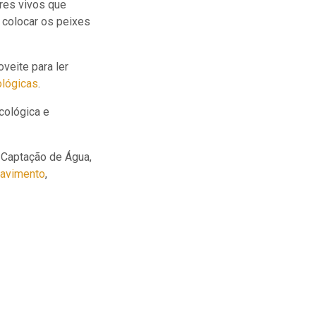
res vivos que
 colocar os peixes
veite para ler
ológicas
.
Ecológica e
 Captação de Água,
avimento
,