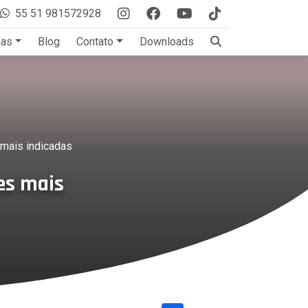
55 51 981572928
mas
Blog
Contato
Downloads
 mais indicadas
es mais