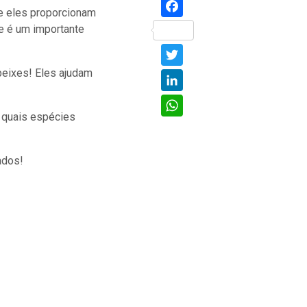
Facebook
ue eles proporcionam
ue é um importante
Twitter
peixes! Eles ajudam
LinkedIn
WhatsApp
r quais espécies
ados!