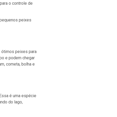
ara o controle de
s pequenos peixes
 ótimos peixes para
mpo e podem chegar
um, cometa, bolha e
. Essa é uma espécie
undo do lago,