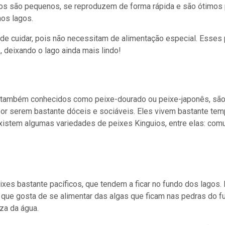
os são pequenos, se reproduzem de forma rápida e são ótimos p
nos lagos.
 de cuidar, pois não necessitam de alimentação especial. Esse
deixando o lago ainda mais lindo!
 também conhecidos como peixe-dourado ou peixe-japonês, são
por serem bastante dóceis e sociáveis. Eles vivem bastante te
Existem algumas variedades de peixes Kinguios, entre elas: com
xes bastante pacíficos, que tendem a ficar no fundo dos lagos
 que gosta de se alimentar das algas que ficam nas pedras do f
za da água.