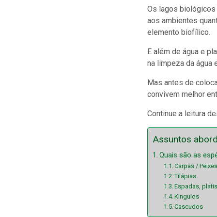
Os lagos biológicos
aos ambientes quan
elemento biofílico.
E além de água e pl
na limpeza da água 
Mas antes de coloca
convivem melhor ent
Continue a leitura d
Assuntos abor
Quais são as espé
Carpas / Peixe
Tilápias
Espadas, plati
Kinguios
Cascudos