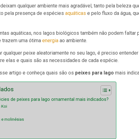
 deixam qualquer ambiente mais agradável, tanto pela beleza q
to pela presença de espécies
aquáticas
e pelo fluxo da água, q
antas aquáticas, nos lagos biológicos também não podem faltar 
e trazem uma ótima
energia
ao ambiente.
r qualquer peixe aleatoriamente no seu lago, é preciso entende
re elas e quais são as necessidades de cada espécie.
esse artigo e conheça quais são os
peixes para lago
mais indic
dados
cies de peixes para lago ornamental mais indicados?
s Koi
s e molinésias