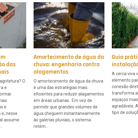
dim
Amortecimento de água da
Guia práti
ção das
chuva: engenharia contra
instalaçã
nais
alagamentos
A cerca viva 
elemento pais
 agritetura? O
O amortecimento de água da chuva
conexão dire
ra e
é uma das estratégias mais
transforma 
formar
eficientes para reduzir alagamentos
espaços mais
mais
em áreas urbanas. Em vez de
agradáveis. 
is e
permitir que grandes volumes de
tipo de soluç
 e, nesse
água cheguem instantaneamente
ical assume
às galerias pluviais, o sistema
….
retém…