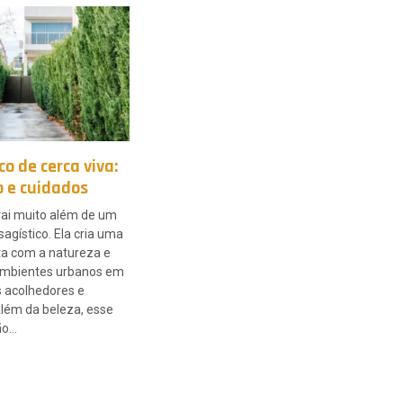
co de cerca viva:
o e cuidados
vai muito além de um
agístico. Ela cria uma
ta com a natureza e
ambientes urbanos em
 acolhedores e
Além da beleza, esse
ão…