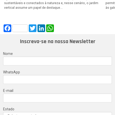
sustentáveis e conectados à natureza e, nesse cenário, o jardim
permi
vertical assume um papel de destaque….
às gal
Facebook
Twitter
LinkedIn
WhatsApp
Inscreva-se na nossa Newsletter
Nome
WhatsApp
E-mail
Estado