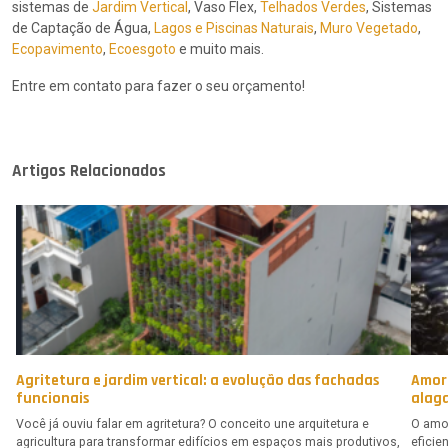
sistemas de
Jardim Vertical
, Vaso Flex,
Telhados Verdes
, Sistemas
de Captação de Água,
Lagos e Piscinas Naturais
,
Muro Vegetado
,
Ecopavimento
,
Ecoesgoto
e muito mais.
Entre em contato para fazer o seu orçamento!
Artigos Relacionados
Agritetura e jardim vertical: a evolução das fachadas
Amor
funcionais
alag
Você já ouviu falar em agritetura? O conceito une arquitetura e
O amor
agricultura para transformar edifícios em espaços mais produtivos,
eficie