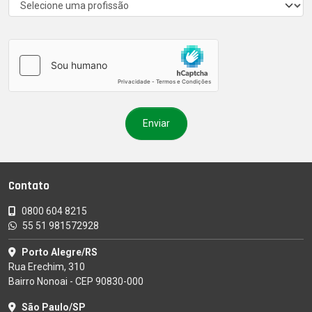
Contato
0800 604 8215
55 51 981572928
Porto Alegre/RS
Rua Erechim, 310
Bairro Nonoai - CEP 90830-000
São Paulo/SP