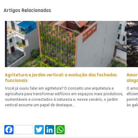
Artigos Relacionados
Agritetura e jardim vertical: a evolução das fachadas
Amor
funcionais
alag
Você já ouviu falar em agritetura? O conceito une arquitetura e
O amor
agricultura para transformar edifícios em espaços mais produtivos,
eficie
sustentáveis e conectados à natureza e, nesse cenário, o jardim
permi
vertical assume um papel de destaque….
às gal
Facebook
Twitter
LinkedIn
WhatsApp